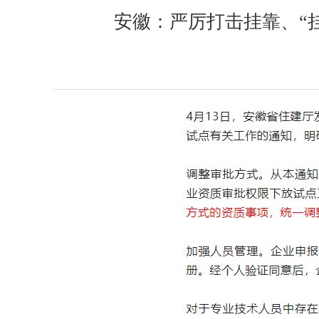
安徽：严厉打击挂靠、“